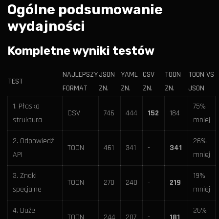
Ogólne podsumowanie
wydajności
Kompletne wyniki testów
NAJLEPSZY
JSON
YAML
CSV
TOON
TOON VS
TEST
FORMAT
ZN.
ZN.
ZN.
ZN.
JSON
1. Płaska
75%
CSV
746
444
152
184
struktura
mniej
2. Odpowiedź
26%
TOON
461
341
-
341
API
mniej
3. Znaki
19%
TOON
270
240
-
219
specjalne
mniej
4. Duże
26%
TOON
244
207
-
181