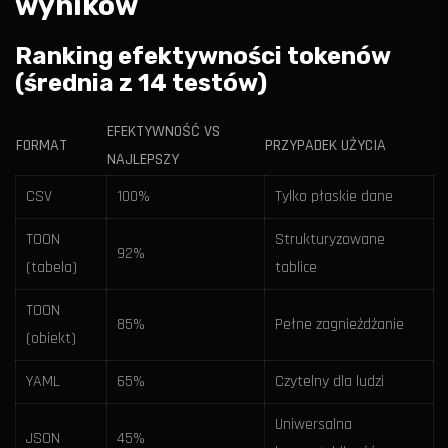
wyników
Ranking efektywności tokenów
(średnia z 14 testów)
EFEKTYWNOŚĆ VS
FORMAT
PRZYPADEK UŻYCIA
NAJLEPSZY
CSV
100%
Tylko płaskie dane
TOON
Strukturyzowane
92%
(tabela)
tablice
TOON
85%
Pełne zagnieżdżanie
(obiekt)
YAML
65%
Czytelny dla ludzi
Uniwersalna
JSON
45%