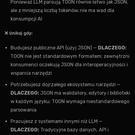
Ponieważ LLM parsują TOON równie łatwo jak JSON,
ale z mniejszą liczbą tokenów, nie ma wad dla
konsumpcji AI
❌
Unikaj gdy:
Budujesz publiczne API (użyj JSON) —
DLACZEGO:
TOON nie jest standardowym formatem; zewnętrzni
konsumenci oczekują JSON dla interoperacyjności i
wsparcia narzędzi
Potrzebujesz dojrzałego ekosystemu narzędzi —
DLACZEGO:
JSON ma walidatory, edytory i biblioteki
w każdym języku; TOON wymaga niestandardowego
parsowania
Pracujesz z systemami innymi niż LLM —
DLACZEGO:
Tradycyjne bazy danych, API i