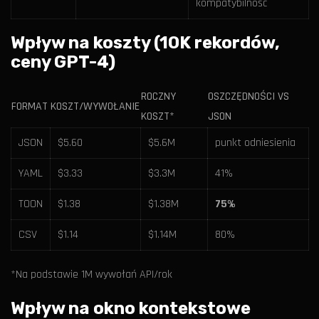
kompatybilność
Wpływ na koszty (10K rekordów,
ceny GPT-4)
ROCZNY
OSZCZĘDNOŚCI VS
FORMAT
KOSZT/WYWOŁANIE
KOSZT*
JSON
JSON
$5.60
$5.6M
punkt odniesienia
YAML
$3.33
$3.3M
41%
TOON
$1.38
$1.38M
75%
CSV
$1.14
$1.14M
80%
*Na podstawie 1M wywołań API/rok
Wpływ na okno kontekstowe