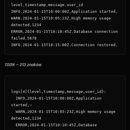
level
,
timestamp
,
message
,
user_id
INFO
,
2024-01-15T10:00:00Z
,
Application started
,
WARN
,
2024-01-15T10:05:23Z
,
High memory usage 
detected
,
1234
ERROR
,
2024-01-15T10:10:45Z
,
Database connection 
failed
,
5678
INFO
,
2024-01-15T10:15:00Z
,
Connection restored
,
TOON — 213 znaków
  INFO,2024-01-15T10:00:00Z,Application 
  WARN,2024-01-15T10:05:23Z,High memory usage 
  ERROR,2024-01-15T10:10:45Z,Database 