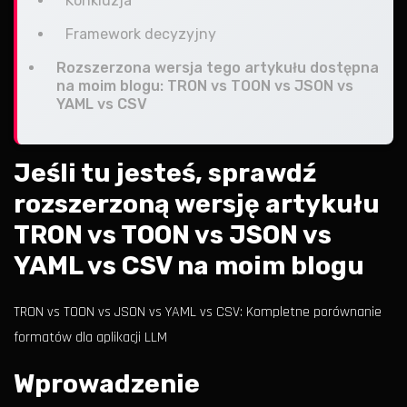
Konkluzja
Framework decyzyjny
Rozszerzona wersja tego artykułu dostępna
na moim blogu: TRON vs TOON vs JSON vs
YAML vs CSV
Jeśli tu jesteś, sprawdź
rozszerzoną wersję artykułu
TRON vs TOON vs JSON vs
YAML vs CSV na moim blogu
TRON vs TOON vs JSON vs YAML vs CSV: Kompletne porównanie
formatów dla aplikacji LLM
Wprowadzenie