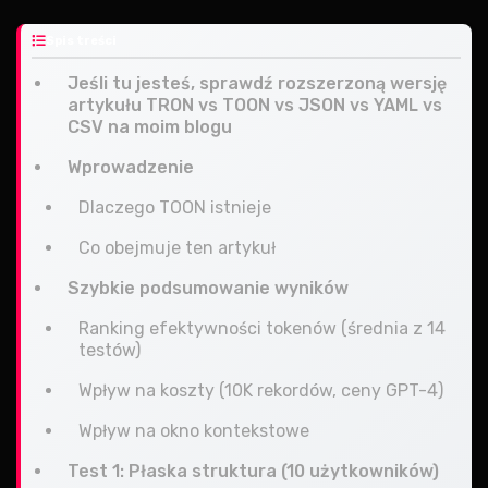
Spis treści
Jeśli tu jesteś, sprawdź rozszerzoną wersję
artykułu TRON vs TOON vs JSON vs YAML vs
CSV na moim blogu
Wprowadzenie
Dlaczego TOON istnieje
Co obejmuje ten artykuł
Szybkie podsumowanie wyników
Ranking efektywności tokenów (średnia z 14
testów)
Wpływ na koszty (10K rekordów, ceny GPT-4)
Wpływ na okno kontekstowe
Test 1: Płaska struktura (10 użytkowników)