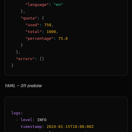
"language"
:
"en"
}
,
"quota"
:
{
"used"
:
750
,
"total"
:
1000
,
"percentage"
:
75.0
}
}
,
"errors"
:
[
]
}
YAML — 311 znaków
logs
:
-
level
:
timestamp
:
2024-01-15T10:00:00Z