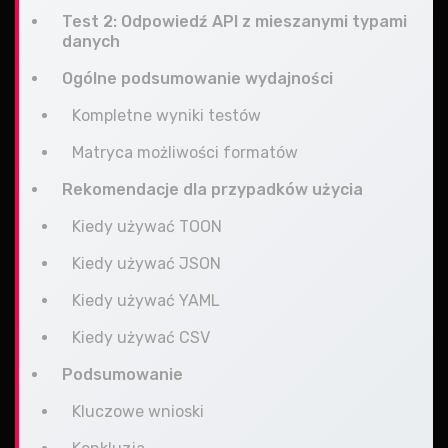
Test 2: Odpowiedź API z mieszanymi typami
danych
Ogólne podsumowanie wydajności
Kompletne wyniki testów
Matryca możliwości formatów
Rekomendacje dla przypadków użycia
Kiedy używać TOON
Kiedy używać JSON
Kiedy używać YAML
Kiedy używać CSV
Podsumowanie
Kluczowe wnioski