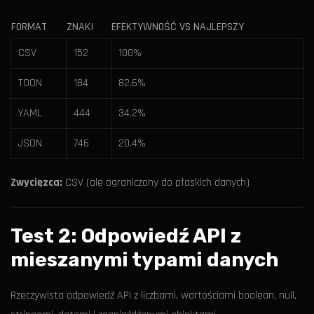
FORMAT
ZNAKI
EFEKTYWNOŚĆ VS NAJLEPSZY
CSV
152
100%
TOON
184
82.6%
YAML
444
34.2%
JSON
746
20.4%
Zwycięzca:
CSV (ale ograniczony do płaskich danych)
Test 2: Odpowiedź API z
mieszanymi typami danych
Rzeczywista odpowiedź API z liczbami, wartościami boolean, null,