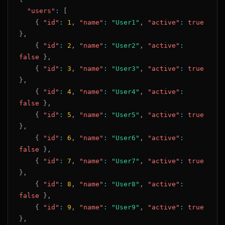
"users"
:
[
{
"id"
:
1
,
"name"
:
"User1"
,
"active"
:
true
}
,
{
"id"
:
2
,
"name"
:
"User2"
,
"active"
:
false
}
,
{
"id"
:
3
,
"name"
:
"User3"
,
"active"
:
true
}
,
{
"id"
:
4
,
"name"
:
"User4"
,
"active"
:
false
}
,
{
"id"
:
5
,
"name"
:
"User5"
,
"active"
:
true
}
,
{
"id"
:
6
,
"name"
:
"User6"
,
"active"
:
false
}
,
{
"id"
:
7
,
"name"
:
"User7"
,
"active"
:
true
}
,
{
"id"
:
8
,
"name"
:
"User8"
,
"active"
:
false
}
,
{
"id"
:
9
,
"name"
:
"User9"
,
"active"
:
true
}
,