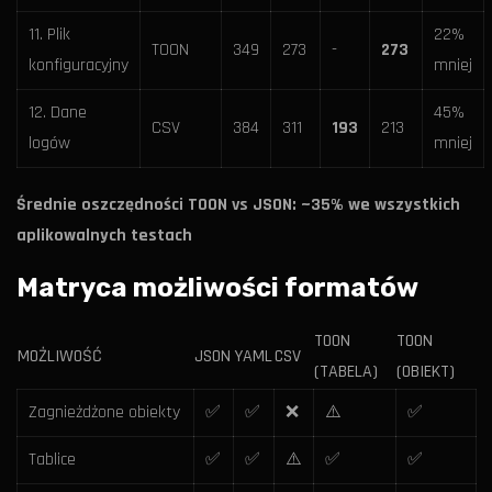
11. Plik
22%
TOON
349
273
-
273
konfiguracyjny
mniej
12. Dane
45%
CSV
384
311
193
213
logów
mniej
Średnie oszczędności TOON vs JSON: ~35% we wszystkich
aplikowalnych testach
Matryca możliwości formatów
TOON
TOON
MOŻLIWOŚĆ
JSON
YAML
CSV
(TABELA)
(OBIEKT)
Zagnieżdżone obiekty
✅
✅
❌
⚠️
✅
Tablice
✅
✅
⚠️
✅
✅