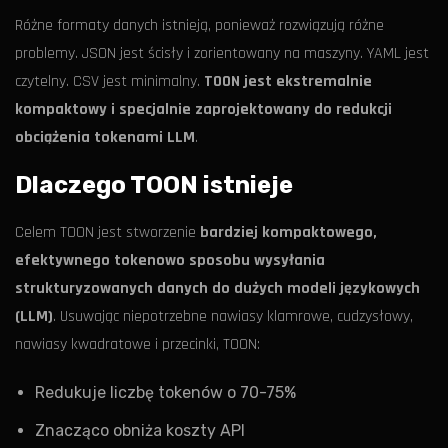
Różne formaty danych istnieją, ponieważ rozwiązują różne
problemy. JSON jest ścisły i zorientowany na maszyny. YAML jest
czytelny. CSV jest minimalny.
TOON jest ekstremalnie
kompaktowy i specjalnie zaprojektowany do redukcji
obciążenia tokenami LLM
.
Dlaczego TOON istnieje
Celem TOON jest stworzenie
bardziej kompaktowego,
efektywnego tokenowo sposobu wysyłania
strukturyzowanych danych do dużych modeli językowych
(LLM)
. Usuwając niepotrzebne nawiasy klamrowe, cudzysłowy,
nawiasy kwadratowe i przecinki, TOON:
Redukuje liczbę tokenów o 70-75%
Znacząco obniża koszty API