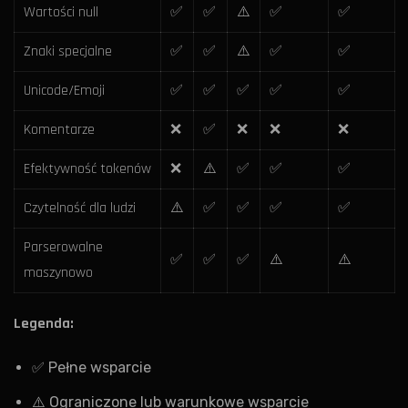
Wartości null
✅
✅
⚠️
✅
✅
Znaki specjalne
✅
✅
⚠️
✅
✅
Unicode/Emoji
✅
✅
✅
✅
✅
Komentarze
❌
✅
❌
❌
❌
Efektywność tokenów
❌
⚠️
✅
✅
✅
Czytelność dla ludzi
⚠️
✅
✅
✅
✅
Parserowalne
✅
✅
✅
⚠️
⚠️
maszynowo
Legenda:
✅ Pełne wsparcie
⚠️ Ograniczone lub warunkowe wsparcie