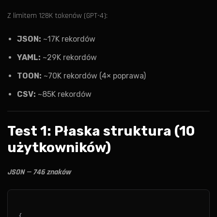
Z limitem 128K tokenów (GPT-4):
JSON:
~17K rekordów
YAML:
~29K rekordów
TOON:
~70K rekordów (4× poprawa)
CSV:
~85K rekordów
Test 1: Płaska struktura (10
użytkowników)
JSON — 746 znaków
{