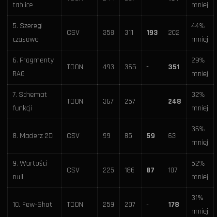
tablice
mniej
5. Szeregi
44%
CSV
358
311
193
202
czasowe
mniej
6. Fragmenty
29%
TOON
493
365
-
351
RAG
mniej
7. Schemat
32%
TOON
367
257
-
248
funkcji
mniej
36%
8. Macierz 2D
CSV
99
85
59
63
mniej
9. Wartości
52%
CSV
225
186
87
107
null
mniej
31%
10. Few-Shot
TOON
259
207
-
178
mniej