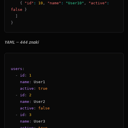
{
"id"
:
10
,
"name"
:
"User10"
,
"active"
:
false
}
]
}
YAML — 444 znaki
users
:
-
id
:
1
name
:
active
:
true
-
id
:
2
name
:
active
:
false
-
id
:
3
name
:
active
:
true