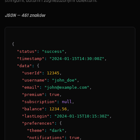
stringami, datami i zagnieżdżonymi obiektami.
JSON — 461 znaków
{
"status"
:
"success"
,
"timestamp"
:
"2024-01-15T14:30:00Z"
,
"data"
:
{
"userId"
:
12345
,
"username"
:
"john_doe"
,
"email"
:
"john@example.com"
,
"premium"
:
true
,
"subscription"
:
null
,
"balance"
:
1234.56
,
"lastLogin"
:
"2024-01-15T10:15:30Z"
,
"preferences"
:
{
"theme"
:
"dark"
,
"notifications"
:
true
,