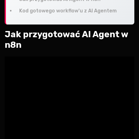
Kod gotowego workflow'u z AI Agentem
Jak przygotować AI Agent w
n8n