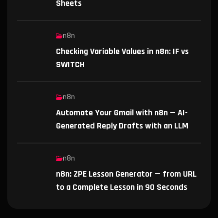
Sheets
n8n
Checking Variable Values in n8n: IF vs
SWITCH
n8n
Automate Your Gmail with n8n — AI-
Generated Reply Drafts with an LLM
n8n
n8n: ZPE Lesson Generator — from URL
to a Complete Lesson in 90 Seconds