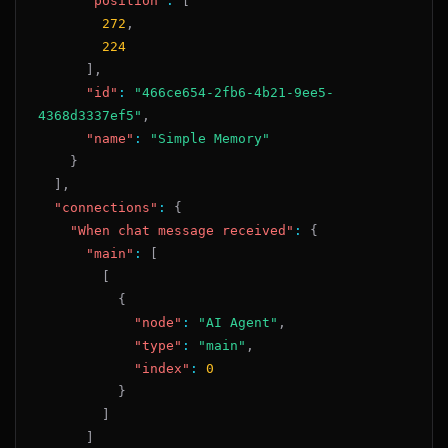
"position"
:
[
272
,
224
]
,
"id"
:
"466ce654-2fb6-4b21-9ee5-
4368d3337ef5"
,
"name"
:
"Simple Memory"
}
]
,
"connections"
:
{
"When chat message received"
:
{
"main"
:
[
[
{
"node"
:
"AI Agent"
,
"type"
:
"main"
,
"index"
:
0
}
]
]