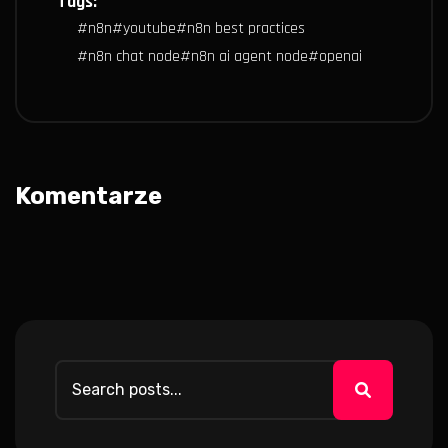
Tags:
#
n8n
#
youtube
#
n8n best practices
#
n8n chat node
#
n8n ai agent node
#
openai
Komentarze