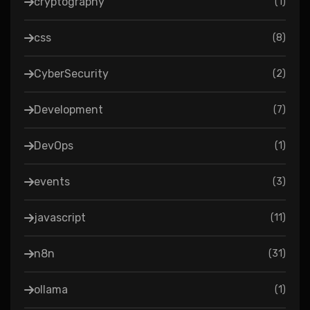
cryptography
(
1
)
css
(
8
)
CyberSecurity
(
2
)
Development
(
7
)
DevOps
(
1
)
events
(
3
)
javascript
(
11
)
n8n
(
31
)
ollama
(
1
)