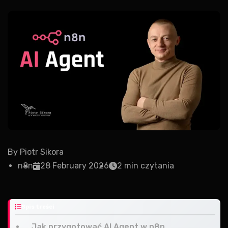
By
Piotr Sikora
n8n
28 February 2026
2 min czytania
Spis treści
Jak przygotować AI Agent w n8n