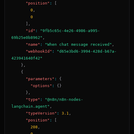
"position"
:
[
0
,
0
]
,
"id"
:
"9fb5c65c-4e26-4986-a995-
69b25e0b8962"
,
"name"
:
"When chat message received"
,
"webhookId"
:
"d65e3bd6-3994-428d-b67a-
423941640f42"
}
,
{
"parameters"
:
{
"options"
:
{
}
}
,
"type"
:
"@n8n/n8n-nodes-
langchain.agent"
,
"typeVersion"
:
3.1
,
"position"
:
[
208
,
0