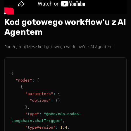
Kod gotowego workflow'u z AI
Agentem
Poniżej znajdziesz kod gotowego workflow'u z AI Agentem:
{
"nodes"
:
[
{
"parameters"
:
{
"options"
:
{
}
}
,
"type"
:
"@n8n/n8n-nodes-
langchain.chatTrigger"
,
"typeVersion"
:
1.4
,