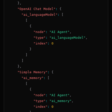
}
,
"OpenAI Chat Model"
:
{
"ai_languageModel"
:
[
[
{
"node"
:
"AI Agent"
,
"type"
:
"ai_languageModel"
,
"index"
:
0
}
]
]
}
,
"Simple Memory"
:
{
"ai_memory"
:
[
[
{
"node"
:
"AI Agent"
,
"type"
:
"ai_memory"
,
"index"
:
0