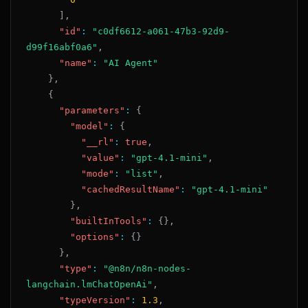
]
,
"id"
:
"c0df6612-a061-47b3-92d9-
d99f16abf0a6"
,
"name"
:
"AI Agent"
}
,
{
"parameters"
:
{
"model"
:
{
"__rl"
:
true
,
"value"
:
"gpt-4.1-mini"
,
"mode"
:
"list"
,
"cachedResultName"
:
"gpt-4.1-mini"
}
,
"builtInTools"
:
{
}
,
"options"
:
{
}
}
,
"type"
:
"@n8n/n8n-nodes-
langchain.lmChatOpenAi"
,
"typeVersion"
:
1.3
,