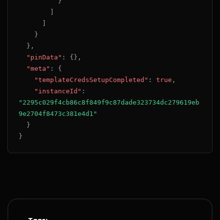
}
]
]
}
}
,
"pinData"
:
{
}
,
"meta"
:
{
"templateCredsSetupCompleted"
:
true
,
"instanceId"
:
"2295c029f4cb86c8f849f9c87dade323734dc279619eb
9e2704f8473c381e4d1"
}
}