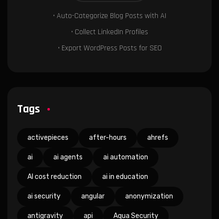
• Auto-Categorize Blog Posts with AI
• Collect LinkedIn Profiles
• Export WordPress Posts for SEO
Tags
activepieces
after-hours
ahrefs
ai
ai agents
ai automation
AI cost reduction
ai in education
ai security
angular
anonymization
antigravity
api
Aqua Security