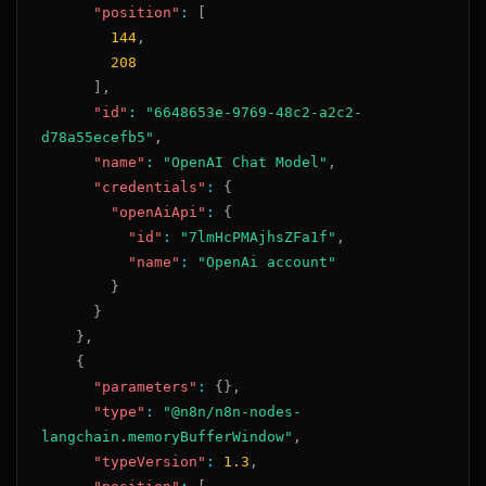
"position"
:
[
144
,
208
]
,
"id"
:
"6648653e-9769-48c2-a2c2-
d78a55ecefb5"
,
"name"
:
"OpenAI Chat Model"
,
"credentials"
:
{
"openAiApi"
:
{
"id"
:
"7lmHcPMAjhsZFa1f"
,
"name"
:
"OpenAi account"
}
}
}
,
{
"parameters"
:
{
}
,
"type"
:
"@n8n/n8n-nodes-
langchain.memoryBufferWindow"
,
"typeVersion"
:
1.3
,