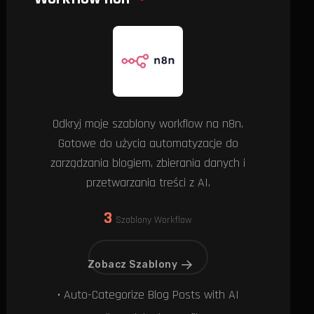
Odkryj moje szablony workflow na n8n.
Gotowe do użycia automatyzacje do
zarządzania blogiem, zbierania danych i
przetwarzania treści z AI.
3
Szablony Workflow
Zobacz Szablony
• Auto-Categorize Blog Posts with AI