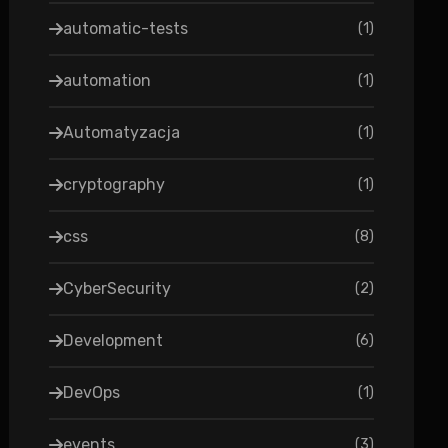
automatic-tests
(
1
)
automation
(
1
)
Automatyzacja
(
1
)
cryptography
(
1
)
css
(
8
)
CyberSecurity
(
2
)
Development
(
6
)
DevOps
(
1
)
events
(
3
)