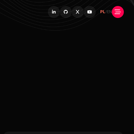
PL
/
EN