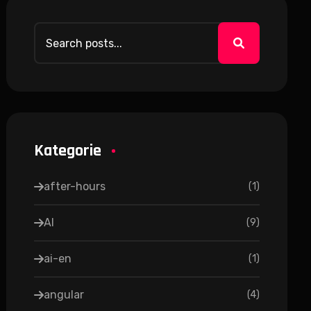
Kategorie
after-hours
(
1
)
AI
(
9
)
ai-en
(
1
)
angular
(
4
)