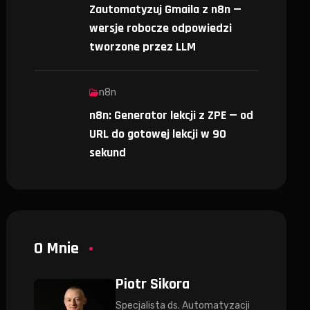
Zautomatyzuj Gmaila z n8n —
wersje robocze odpowiedzi
tworzone przez LLM
n8n
n8n: Generator lekcji z ZPE — od
URL do gotowej lekcji w 90
sekund
O Mnie
Piotr Sikora
Specjalista ds. Automatyzacji