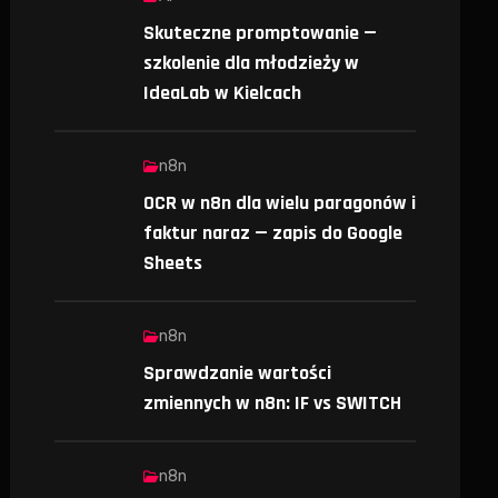
Skuteczne promptowanie —
szkolenie dla młodzieży w
IdeaLab w Kielcach
n8n
OCR w n8n dla wielu paragonów i
faktur naraz — zapis do Google
Sheets
n8n
Sprawdzanie wartości
zmiennych w n8n: IF vs SWITCH
n8n