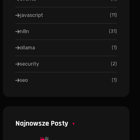
javascript
(
11
)
n8n
(
31
)
ollama
(
1
)
security
(
2
)
seo
(
1
)
Najnowsze Posty
AI