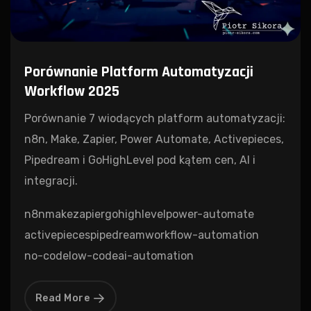
Porównanie Platform Automatyzacji
Workflow 2025
Porównanie 7 wiodących platform automatyzacji:
n8n, Make, Zapier, Power Automate, Activepieces,
Pipedream i GoHighLevel pod kątem cen, AI i
integracji.
n8n
make
zapier
gohighlevel
power-automate
activepieces
pipedream
workflow-automation
no-code
low-code
ai-automation
Read More