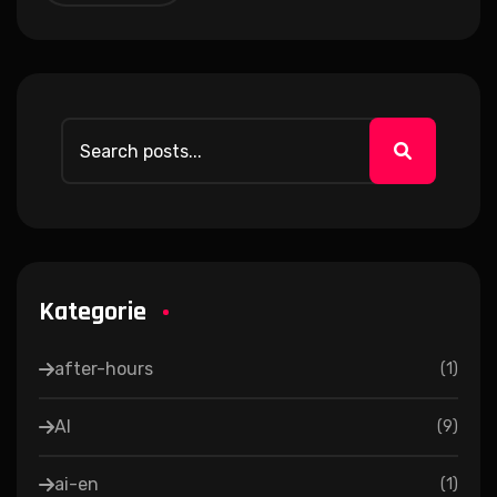
Kategorie
after-hours
(
1
)
AI
(
9
)
ai-en
(
1
)