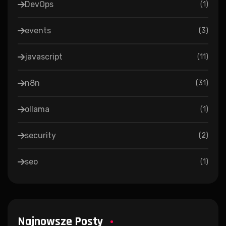
DevOps
(
1
)
events
(
3
)
javascript
(
11
)
n8n
(
31
)
ollama
(
1
)
security
(
2
)
seo
(
1
)
Najnowsze Posty