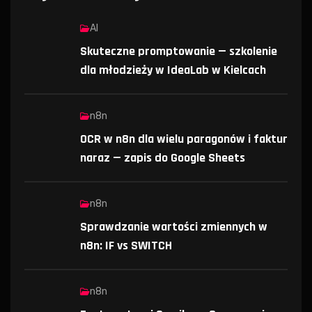
AI
Skuteczne promptowanie — szkolenie
dla młodzieży w IdeaLab w Kielcach
n8n
OCR w n8n dla wielu paragonów i faktur
naraz — zapis do Google Sheets
n8n
Sprawdzanie wartości zmiennych w
n8n: IF vs SWITCH
n8n