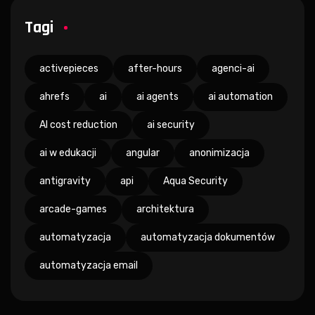
Tagi
activepieces
after-hours
agenci-ai
ahrefs
ai
ai agents
ai automation
AI cost reduction
ai security
ai w edukacji
angular
anonimizacja
antigravity
api
Aqua Security
arcade-games
architektura
automatyzacja
automatyzacja dokumentów
automatyzacja email