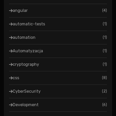
angular
(
4
)
automatic-tests
(
1
)
automation
(
1
)
Automatyzacja
(
1
)
cryptography
(
1
)
css
(
8
)
CyberSecurity
(
2
)
Development
(
6
)