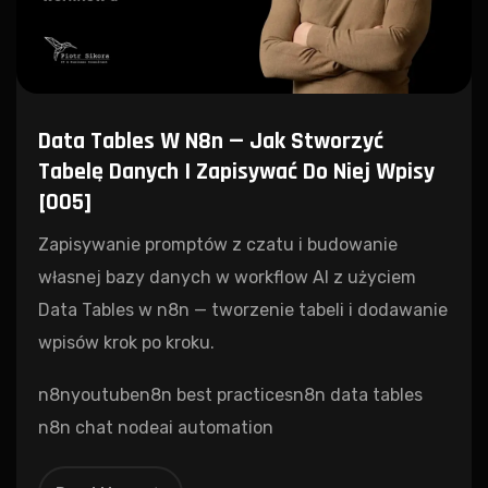
Data Tables W N8n — Jak Stworzyć
Tabelę Danych I Zapisywać Do Niej Wpisy
[005]
Zapisywanie promptów z czatu i budowanie
własnej bazy danych w workflow AI z użyciem
Data Tables w n8n — tworzenie tabeli i dodawanie
wpisów krok po kroku.
n8n
youtube
n8n best practices
n8n data tables
n8n chat node
ai automation