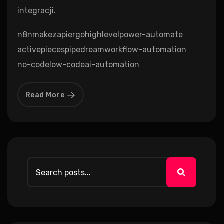
integracji.
n8n
make
zapier
gohighlevel
power-automate
activepieces
pipedream
workflow-automation
no-code
low-code
ai-automation
Read More