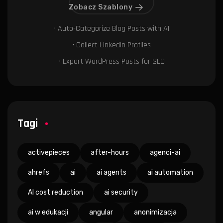
Zobacz Szablony
• Auto-Categorize Blog Posts with AI
• Collect LinkedIn Profiles
• Export WordPress Posts for SEO
Tagi
activepieces
after-hours
agenci-ai
ahrefs
ai
ai agents
ai automation
AI cost reduction
ai security
ai w edukacji
angular
anonimizacja