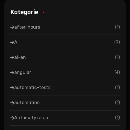
Kategorie
after-hours
(
1
)
AI
(
9
)
ai-en
(
1
)
angular
(
4
)
automatic-tests
(
1
)
automation
(
1
)
Automatyzacja
(
1
)