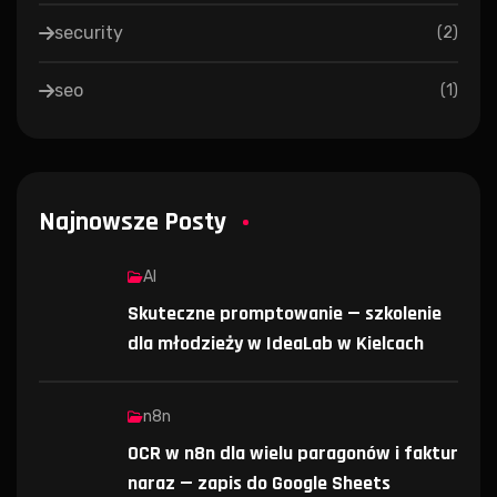
security
(
2
)
seo
(
1
)
Najnowsze Posty
AI
Skuteczne promptowanie — szkolenie
dla młodzieży w IdeaLab w Kielcach
n8n
OCR w n8n dla wielu paragonów i faktur
naraz — zapis do Google Sheets