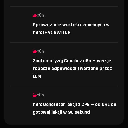
n8n
Sprawdzanie wartości zmiennych w
n8n: IF vs SWITCH
n8n
Zautomatyzuj Gmaila z n8n — wersje
robocze odpowiedzi tworzone przez
LLM
n8n
n8n: Generator lekcji z ZPE — od URL do
gotowej lekcji w 90 sekund