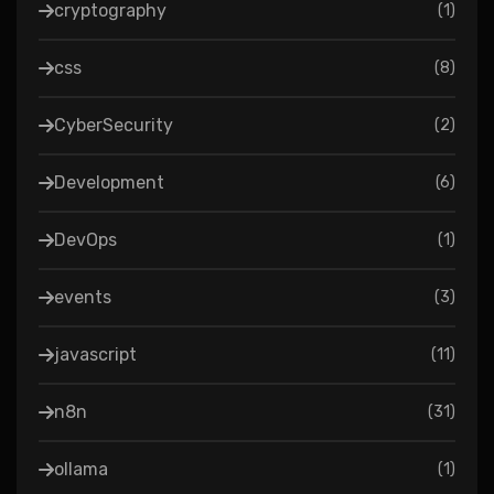
cryptography
(
1
)
css
(
8
)
CyberSecurity
(
2
)
Development
(
6
)
DevOps
(
1
)
events
(
3
)
javascript
(
11
)
n8n
(
31
)
ollama
(
1
)