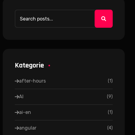
Kategorie
after-hours
(
1
)
AI
(
9
)
ai-en
(
1
)
angular
(
4
)