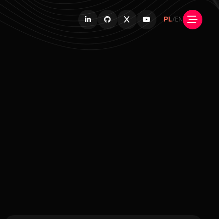
PL
/
EN