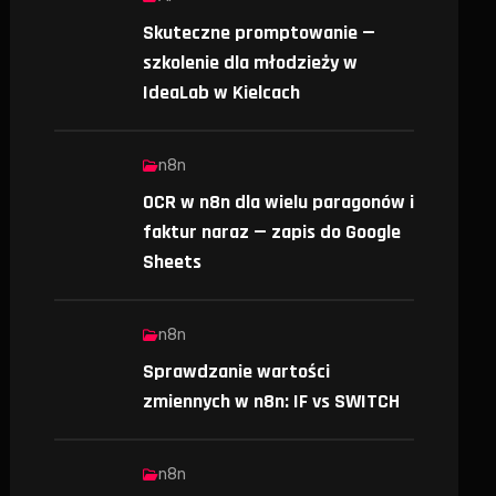
Skuteczne promptowanie —
szkolenie dla młodzieży w
IdeaLab w Kielcach
n8n
OCR w n8n dla wielu paragonów i
faktur naraz — zapis do Google
Sheets
n8n
Sprawdzanie wartości
zmiennych w n8n: IF vs SWITCH
n8n