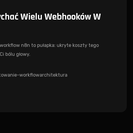
pychać Wielu Webhooków W
rkflow n8n to pułapka: ukryte koszty tego
Ci bólu głowy.
towanie-workflow
architektura