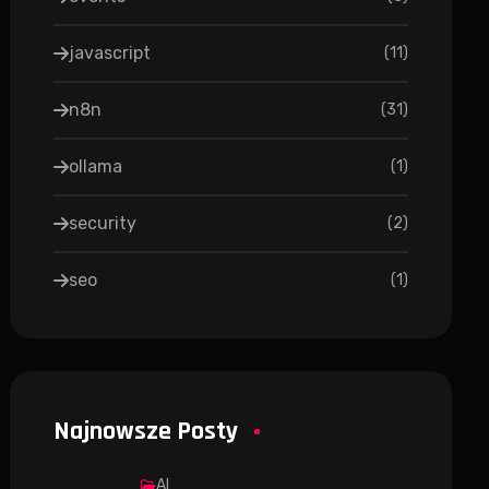
javascript
(
11
)
n8n
(
31
)
ollama
(
1
)
security
(
2
)
seo
(
1
)
Najnowsze Posty
AI