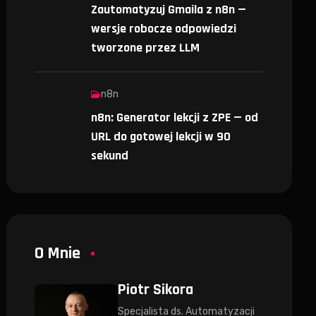
Zautomatyzuj Gmaila z n8n —
wersje robocze odpowiedzi
tworzone przez LLM
n8n
n8n: Generator lekcji z ZPE — od
URL do gotowej lekcji w 90
sekund
O Mnie
Piotr Sikora
Specjalista ds. Automatyzacji