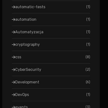
automatic-tests
(
1
)
automation
(
1
)
Automatyzacja
(
1
)
cryptography
(
1
)
css
(
8
)
CyberSecurity
(
2
)
Development
(
6
)
DevOps
(
1
)
events
(
3
)