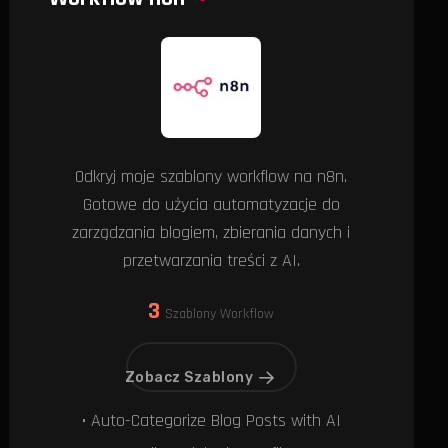
Odkryj moje szablony workflow na n8n.
Gotowe do użycia automatyzacje do
zarządzania blogiem, zbierania danych i
przetwarzania treści z AI.
3
Szablony Workflow
Zobacz Szablony
• Auto-Categorize Blog Posts with AI