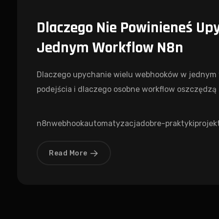
Dlaczego Nie Powinieneś U
Jednym Workflow N8n
Dlaczego upychanie wielu webhooków w jednym wo
podejścia i dlaczego osobne workflow oszczędzą 
n8n
webhook
automatyzacja
dobre-praktyki
projek
Read More