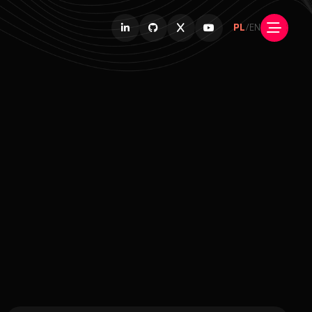
PL
/
EN