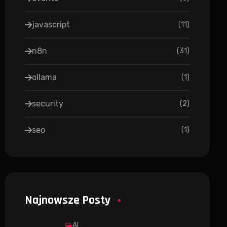
javascript
(
11
)
n8n
(
31
)
ollama
(
1
)
security
(
2
)
seo
(
1
)
Najnowsze Posty
AI