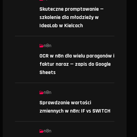
Skuteczne promptowanie —
szkolenie dla młodzieży w
IdeaLab w Kielcach
n8n
OCR w n8n dla wielu paragonów i
faktur naraz — zapis do Google
Sheets
n8n
Sprawdzanie wartości
zmiennych w n8n: IF vs SWITCH
n8n