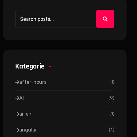
Kategorie
after-hours
(
1
)
AI
(
9
)
ai-en
(
1
)
angular
(
4
)