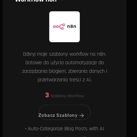
Odkryj moje szablony workflow na n8n.
Gotowe do użycia automatyzacje do
zarządzania blogiem, zbierania danych i
przetwarzania treści z AI.
3
Szablony Workflow
Zobacz Szablony
• Auto-Categorize Blog Posts with AI