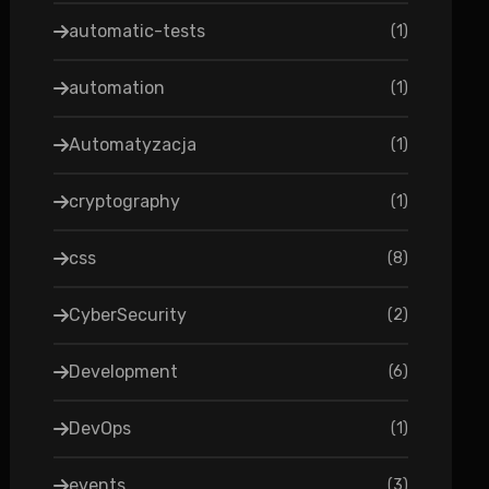
automatic-tests
(
1
)
automation
(
1
)
Automatyzacja
(
1
)
cryptography
(
1
)
css
(
8
)
CyberSecurity
(
2
)
Development
(
6
)
DevOps
(
1
)
events
(
3
)