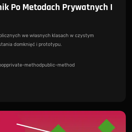
nik Po Metodach Prywatnych I
blicznych we własnych klasach w czystym
tania domknięć i prototypu.
oop
private-method
public-method