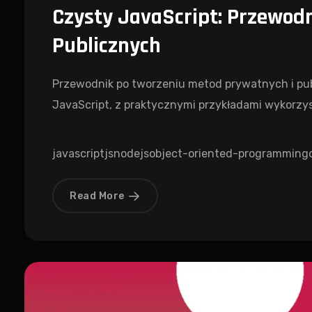
Czysty JavaScript: Przewod
Publicznych
Przewodnik po tworzeniu metod prywatnych i pu
JavaScript, z praktycznymi przykładami wykorzys
javascript
js
nodejs
object-oriented-programming
Read More