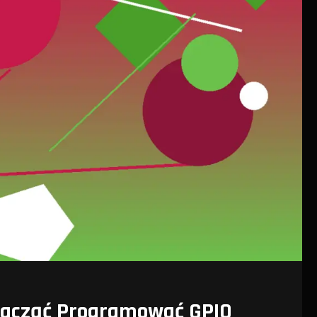
 Zacząć Programować GPIO