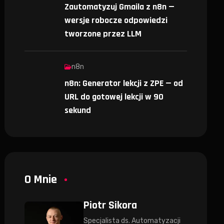
Zautomatyzuj Gmaila z n8n —
wersje robocze odpowiedzi
tworzone przez LLM
n8n
n8n: Generator lekcji z ZPE — od
URL do gotowej lekcji w 90
sekund
O Mnie
Piotr Sikora
Specjalista ds. Automatyzacji