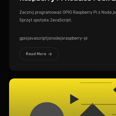
Zacznij programować GPIO Raspberry Pi z Node.js
Sprzęt spotyka JavaScript.
gpio
javascript
js
nodejs
raspberry-pi
Read More