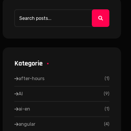
Kategorie
after-hours
(
1
)
AI
(
9
)
ai-en
(
1
)
angular
(
4
)