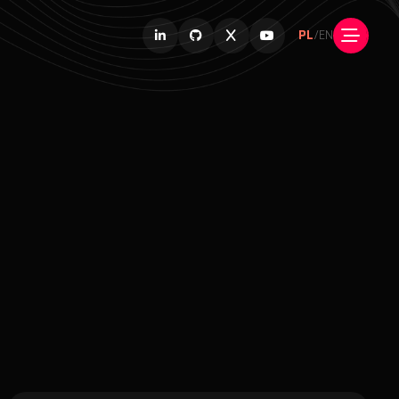
PL
/
EN