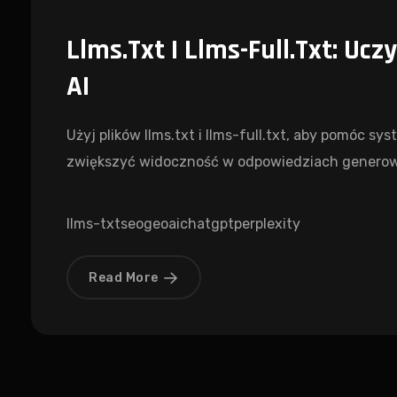
Llms.txt I Llms-Full.txt: Uc
AI
Użyj plików llms.txt i llms-full.txt, aby pomóc s
zwiększyć widoczność w odpowiedziach generow
llms-txt
seo
geo
ai
chatgpt
perplexity
Read More