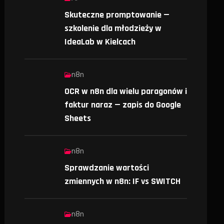
Skuteczne promptowanie —
szkolenie dla młodzieży w
IdeaLab w Kielcach
n8n
OCR w n8n dla wielu paragonów i
faktur naraz — zapis do Google
Sheets
n8n
Sprawdzanie wartości
zmiennych w n8n: IF vs SWITCH
n8n