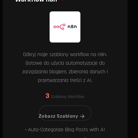
Odkryj moje szablony workflow na n8n.
Gotowe do użycia automatyzacje do
zarządzania blogiem, zbierania danych i
przetwarzania treści z AI.
3
Szablony Workflow
Zobacz Szablony
• Auto-Categorize Blog Posts with AI