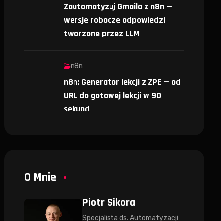
Zautomatyzuj Gmaila z n8n —
wersje robocze odpowiedzi
tworzone przez LLM
n8n
n8n: Generator lekcji z ZPE — od
URL do gotowej lekcji w 90
sekund
O Mnie
Piotr Sikora
Specjalista ds. Automatyzacji