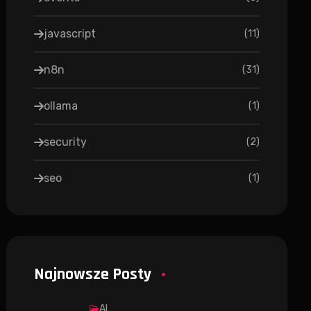
javascript
(
11
)
n8n
(
31
)
ollama
(
1
)
security
(
2
)
seo
(
1
)
Najnowsze Posty
AI