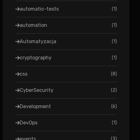
automatic-tests
(
1
)
automation
(
1
)
Automatyzacja
(
1
)
cryptography
(
1
)
css
(
8
)
CyberSecurity
(
2
)
Development
(
6
)
DevOps
(
1
)
events
(
3
)