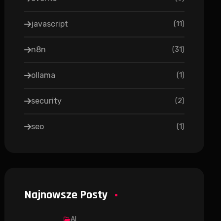
javascript
(
11
)
n8n
(
31
)
ollama
(
1
)
security
(
2
)
seo
(
1
)
Najnowsze Posty
AI