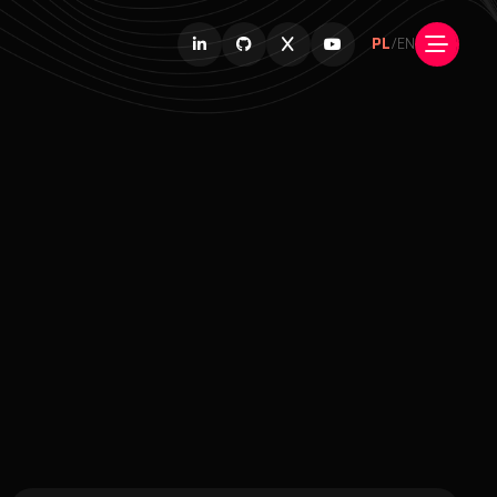
PL
/
EN