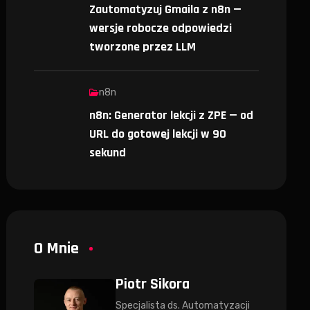
Zautomatyzuj Gmaila z n8n —
wersje robocze odpowiedzi
tworzone przez LLM
n8n
n8n: Generator lekcji z ZPE — od
URL do gotowej lekcji w 90
sekund
O Mnie
Piotr Sikora
Specjalista ds. Automatyzacji