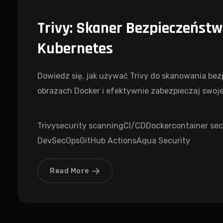
Trivy: Skaner Bezpieczeństw
Kubernetes
Dowiedz się, jak używać Trivy do skanowania be
obrazach Docker i efektywnie zabezpieczaj swoj
Trivy
security scanning
CI/CD
Docker
container sec
DevSecOps
GitHub Actions
Aqua Security
Read More