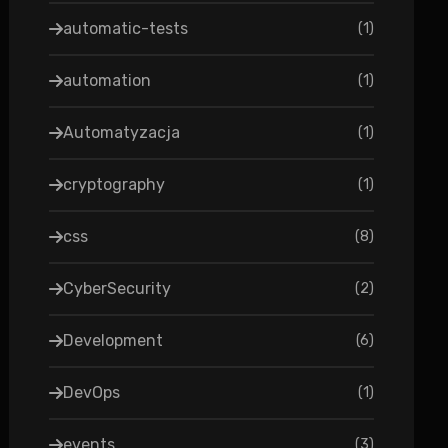
automatic-tests
(
1
)
automation
(
1
)
Automatyzacja
(
1
)
cryptography
(
1
)
css
(
8
)
CyberSecurity
(
2
)
Development
(
6
)
DevOps
(
1
)
events
(
3
)