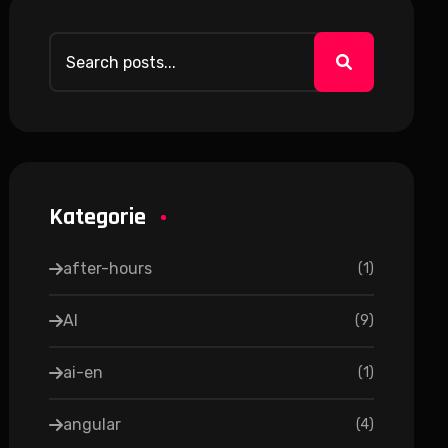
Kategorie
after-hours
(
1
)
AI
(
9
)
ai-en
(
1
)
angular
(
4
)