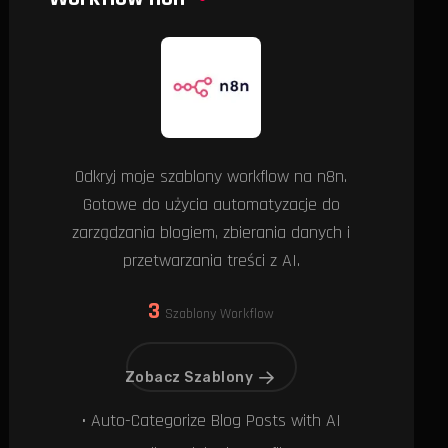
Odkryj moje szablony workflow na n8n.
Gotowe do użycia automatyzacje do
zarządzania blogiem, zbierania danych i
przetwarzania treści z AI.
3
Szablony Workflow
Zobacz Szablony
• Auto-Categorize Blog Posts with AI