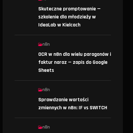
Skuteczne promptowanie —
szkolenie dla młodzieży w
IdeaLab w Kielcach
n8n
OCR w n8n dla wielu paragonów i
faktur naraz — zapis do Google
Sheets
n8n
Sprawdzanie wartości
zmiennych w n8n: IF vs SWITCH
n8n