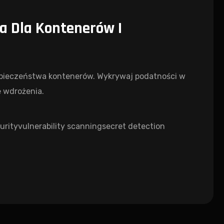
a Dla Kontenerów I
zpieczeństwa kontenerów. Wykrywaj podatności w
e wdrożenia.
urity
vulnerability scanning
secret detection