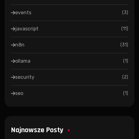
events
(
3
)
javascript
(
11
)
n8n
(
31
)
ollama
(
1
)
security
(
2
)
seo
(
1
)
Najnowsze Posty