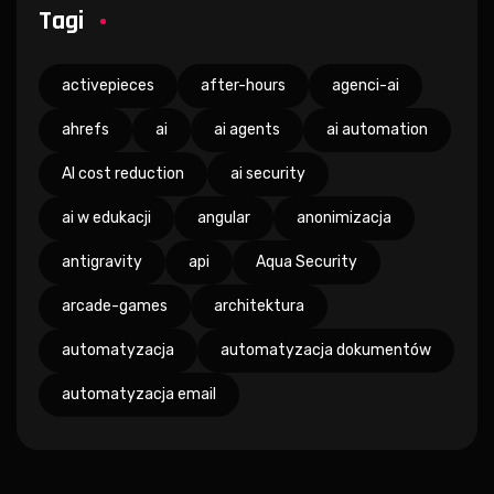
Tagi
activepieces
after-hours
agenci-ai
ahrefs
ai
ai agents
ai automation
AI cost reduction
ai security
ai w edukacji
angular
anonimizacja
antigravity
api
Aqua Security
arcade-games
architektura
automatyzacja
automatyzacja dokumentów
automatyzacja email