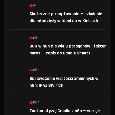
AI
Skuteczne promptowanie — szkolenie
dla młodzieży w IdeaLab w Kielcach
n8n
OCR w n8n dla wielu paragonów i faktur
naraz — zapis do Google Sheets
n8n
Sprawdzanie wartości zmiennych w
n8n: IF vs SWITCH
n8n
Zautomatyzuj Gmaila z n8n — wersje