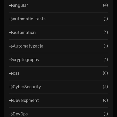
angular
(
4
)
automatic-tests
(
1
)
automation
(
1
)
Automatyzacja
(
1
)
cryptography
(
1
)
css
(
8
)
CyberSecurity
(
2
)
Development
(
6
)
DevOps
(
1
)