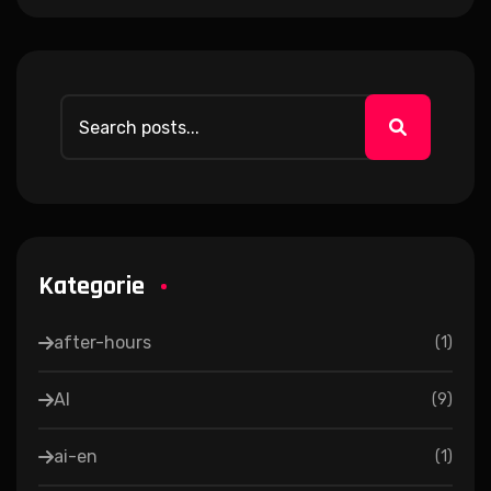
Kategorie
after-hours
(
1
)
AI
(
9
)
ai-en
(
1
)