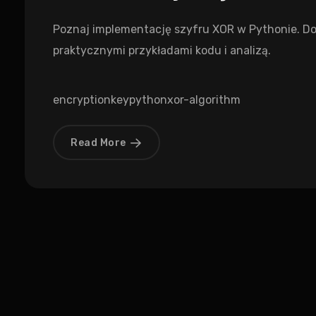
Poznaj implementację szyfru XOR w Pythonie. Dow
praktycznymi przykładami kodu i analizą.
encryption
key
python
xor-algorithm
Read More