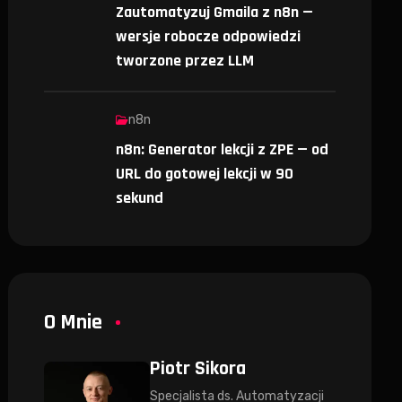
Zautomatyzuj Gmaila z n8n —
wersje robocze odpowiedzi
tworzone przez LLM
n8n
n8n: Generator lekcji z ZPE — od
URL do gotowej lekcji w 90
sekund
O Mnie
Piotr Sikora
Specjalista ds. Automatyzacji