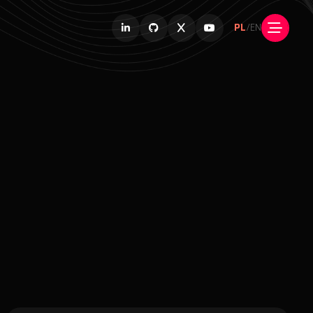
PL
/
EN