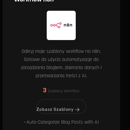
Odkryj moje szablony workflow na n8n.
Gotowe do użycia automatyzacje do
zarządzania blogiem, zbierania danych i
przetwarzania treści z AI.
3
Szablony Workflow
Zobacz Szablony
• Auto-Categorize Blog Posts with AI