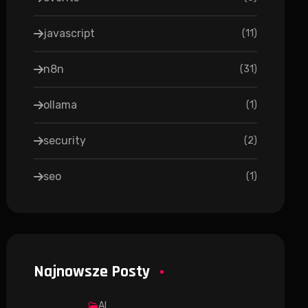
javascript
(
11
)
n8n
(
31
)
ollama
(
1
)
security
(
2
)
seo
(
1
)
Najnowsze Posty
AI