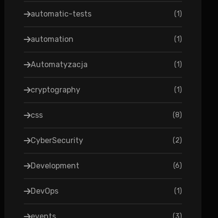
automatic-tests
(
1
)
automation
(
1
)
Automatyzacja
(
1
)
cryptography
(
1
)
css
(
8
)
CyberSecurity
(
2
)
Development
(
6
)
DevOps
(
1
)
events
(
3
)