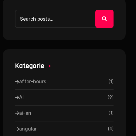
Kategorie
after-hours
(
1
)
AI
(
9
)
ai-en
(
1
)
angular
(
4
)