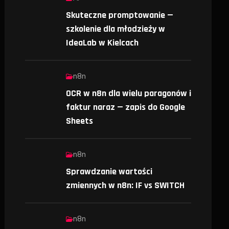
Skuteczne promptowanie —
szkolenie dla młodzieży w
IdeaLab w Kielcach
n8n
OCR w n8n dla wielu paragonów i
faktur naraz — zapis do Google
Sheets
n8n
Sprawdzanie wartości
zmiennych w n8n: IF vs SWITCH
n8n